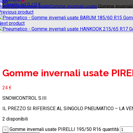
Back
Carrello (
o
)
0
/
0
€
Home
Shop
Gomme usate
Gomme invernali usate
Gomme invernali
Previous product
Gomm
Next product
G
Click to enlarge
Gomme invernali usate PIRE
24
€
SNOWCONTROL S.III
IL PREZZO SI RIFERISCE AL SINGOLO PNEUMATICO – LA VE
2 disponibili
Gomme invernali usate PIRELLI 195/50 R16 quantità