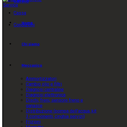
Carrello
Cassa
Home
Condizioni
Chi siamo
Meccanico
Ammortizzatori
Cambio olio e filtri
Diagnosi centraline
Diagnosi elettronica
Dischi, freni, sensore freno e
ganasce
Distribuzione (pompa dell’acqua, kit
3 componenti, cinghia servizi)
Frizioni