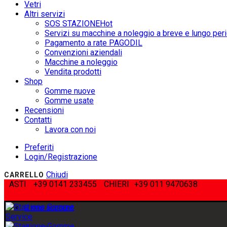
Vetri
Altri servizi
SOS STAZIONE
Hot
Servizi su macchine a noleggio a breve e lungo per
Pagamento a rate PAGODIL
Convenzioni aziendali
Macchine a noleggio
Vendita prodotti
Shop
Gomme nuove
Gomme usate
Recensioni
Contatti
Lavora con noi
Preferiti
Login/Registrazione
Chiudi
CARRELLO
ASTI
+39 0141 233455
CHIERI
+39 011 9470638
Il mio account