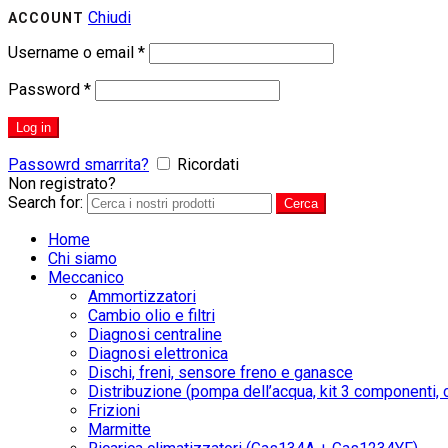
Chiudi
ACCOUNT
Username o email
*
Password
*
Log in
Passowrd smarrita?
Ricordati
Non registrato?
CREA UN ACCOUNT
Search for:
Cerca
Home
Chi siamo
Meccanico
Ammortizzatori
Cambio olio e filtri
Diagnosi centraline
Diagnosi elettronica
Dischi, freni, sensore freno e ganasce
Distribuzione (pompa dell’acqua, kit 3 componenti, c
Frizioni
Marmitte