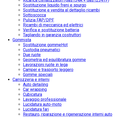
Ricarica climatizzatori (Gas134A + Gas1234YF)
Sostituzione liquido freni e spurgo
Sostituzione e vendita al dettaglio ricambi
Sottoscocca
Pulizia FAP/DPF
Ricambi di meccanica ed elettrici
Verifica e sostituzione batteria
Tagliando in garanzia costruttori
Gommista
Sostituzione gomme
Hot
Custodia pneumatici
Due ruote
Geometria ed equilibratura gomme
Lavorazioni ruote in lega
Camper e trasporto leggero
Gomme speciali
Carrozzeria e interni
Auto detailing
Car wrapping
Cubicatura
Lavaggio professionale
Lucidatura auto-moto
Lucidatura fari
Restauro, riparazione e rigenerazione interni auto