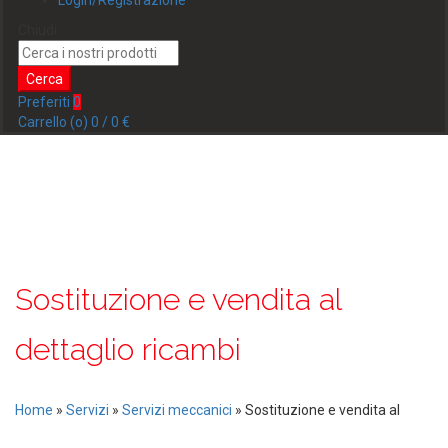
Login/Registrazione
Chiudi
Search
for:
Cerca
Preferiti
0
Carrello (
o
)
0
/
0
€
Sostituzione e vendita al
dettaglio ricambi
Home
»
Servizi
»
Servizi meccanici
»
Sostituzione e vendita al