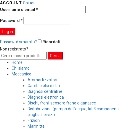
ACCOUNT
Chiudi
Username o email
*
Password
*
Log in
Passowrd smarrita?
Ricordati
Non registrato?
CREA UN ACCOUNT
Search
Cerca
for:
Home
Chi siamo
Meccanico
Ammortizzatori
Cambio olio e filtri
Diagnosi centraline
Diagnosi elettronica
Dischi, freni, sensore freno e ganasce
Distribuzione (pompa dell’acqua, kit 3 componenti,
cinghia servizi)
Frizioni
Marmitte