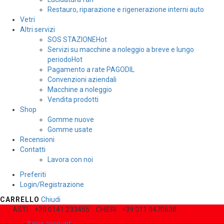
Restauro, riparazione e rigenerazione interni auto
Vetri
Altri servizi
SOS STAZIONE
Hot
Servizi su macchine a noleggio a breve e lungo
periodo
Hot
Pagamento a rate PAGODIL
Convenzioni aziendali
Macchine a noleggio
Vendita prodotti
Shop
Gomme nuove
Gomme usate
Recensioni
Contatti
Lavora con noi
Preferiti
Login/Registrazione
CARRELLO
Chiudi
ASTI
+39 0141 233455
CHIERI
+39 011 9470638