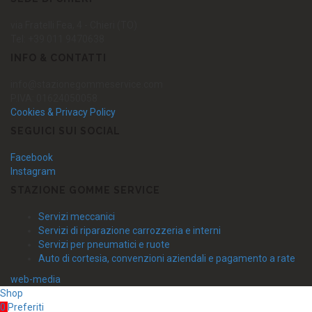
via Fratelli Fea, 4 - Chieri (TO)
Tel: +39 011 9470638
INFO & CONTATTI
info@stazionegommeservice.com
P.IVA: 01624050058
Cookies & Privacy Policy
SEGUICI SUI SOCIAL
Facebook
Instagram
STAZIONE GOMME SERVICE
Servizi meccanici
Servizi di riparazione carrozzeria e interni
Servizi per pneumatici e ruote
Auto di cortesia, convenzioni aziendali e pagamento a rate
web-media
Shop
0
Preferiti