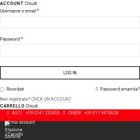
ACCOUNT
Chiudi
*
Username o email
*
Password
LOG IN
Passowrd smarrita?
Ricordati
Non registrato?
CREA UN ACCOUNT
CARRELLO
Chiudi
ASTI
+39 0141 233455
CHIERI
+39 011 9470638
Il mio account
Carrello