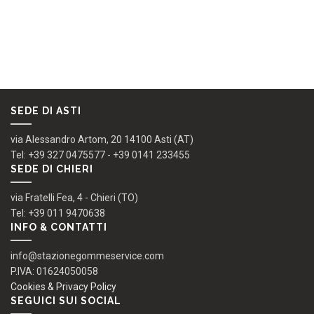
soprattutto dopo gli 80.000 km, per non incombere in
spiacevoli problematiche piu grosse.
SEDE DI ASTI
via Alessandro Artom, 20 14100 Asti (AT)
Tel: +39 327 0475577 - +39 0141 233455
SEDE DI CHIERI
via Fratelli Fea, 4 - Chieri (TO)
Tel: +39 011 9470638
INFO & CONTATTI
info@stazionegommeservice.com
P.IVA: 01624050058
Cookies & Privacy Policy
SEGUICI SUI SOCIAL