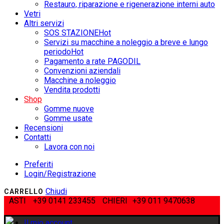
Restauro, riparazione e rigenerazione interni auto
Vetri
Altri servizi
SOS STAZIONE
Hot
Servizi su macchine a noleggio a breve e lungo
periodo
Hot
Pagamento a rate PAGODIL
Convenzioni aziendali
Macchine a noleggio
Vendita prodotti
Shop
Gomme nuove
Gomme usate
Recensioni
Contatti
Lavora con noi
Preferiti
Login/Registrazione
Chiudi
CARRELLO
ASTI
+39 0141 233455
CHIERI
+39 011 9470638
Il mio account