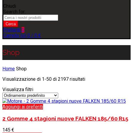
Chiudi
Search for:
Cerca
Preferiti
0
Carrello (
o
)
0
/
0
€
Shop
Home
Shop
Visualizzazione di 1-50 di 2197 risultati
Visualizza filtri
Aggiungi ai preferiti
2 Gomme 4 stagioni nuove FALKEN 185/60 R15
145
€