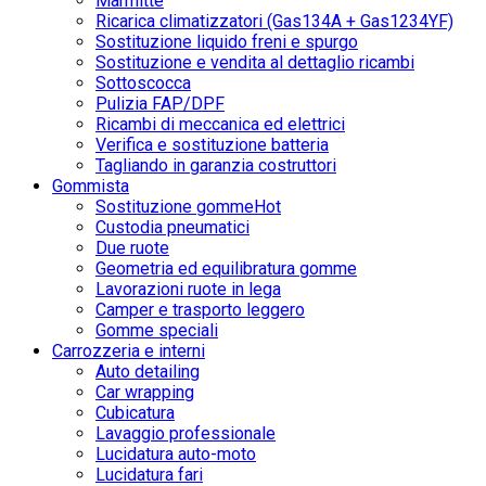
Marmitte
Ricarica climatizzatori (Gas134A + Gas1234YF)
Sostituzione liquido freni e spurgo
Sostituzione e vendita al dettaglio ricambi
Sottoscocca
Pulizia FAP/DPF
Ricambi di meccanica ed elettrici
Verifica e sostituzione batteria
Tagliando in garanzia costruttori
Gommista
Sostituzione gomme
Hot
Custodia pneumatici
Due ruote
Geometria ed equilibratura gomme
Lavorazioni ruote in lega
Camper e trasporto leggero
Gomme speciali
Carrozzeria e interni
Auto detailing
Car wrapping
Cubicatura
Lavaggio professionale
Lucidatura auto-moto
Lucidatura fari