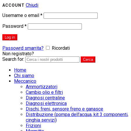
Chiudi
ACCOUNT
Username o email
*
Password
*
Log in
Passowrd smarrita?
Ricordati
Non registrato?
CREA UN ACCOUNT
Search for:
Cerca
Home
Chi siamo
Meccanico
Ammortizzatori
Cambio olio e filtri
Diagnosi centraline
Diagnosi elettronica
Dischi, freni, sensore freno e ganasce
Distribuzione (pompa dell’acqua, kit 3 componenti,
cinghia servizi)
Frizioni