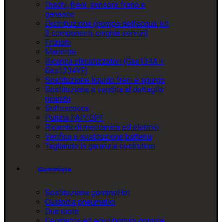
Dischi, freni, sensore freno e
ganasce
Distribuzione (pompa dell’acqua, kit
3 componenti, cinghia servizi)
Frizioni
Marmitte
Ricarica climatizzatori (Gas134A +
Gas1234YF)
Sostituzione liquido freni e spurgo
Sostituzione e vendita al dettaglio
ricambi
Sottoscocca
Pulizia FAP/DPF
Ricambi di meccanica ed elettrici
Verifica e sostituzione batteria
Tagliando in garanzia costruttori
Gommista
Sostituzione gomme
Hot
Custodia pneumatici
Due ruote
Geometria ed equilibratura gomme