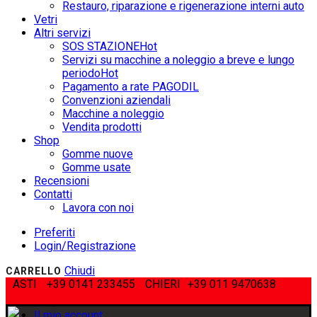
Restauro, riparazione e rigenerazione interni auto
Vetri
Altri servizi
SOS STAZIONE
Hot
Servizi su macchine a noleggio a breve e lungo
periodo
Hot
Pagamento a rate PAGODIL
Convenzioni aziendali
Macchine a noleggio
Vendita prodotti
Shop
Gomme nuove
Gomme usate
Recensioni
Contatti
Lavora con noi
Preferiti
Login/Registrazione
Chiudi
CARRELLO
ASTI
+39 0141 233455
CHIERI
+39 011 9470638
Il mio account