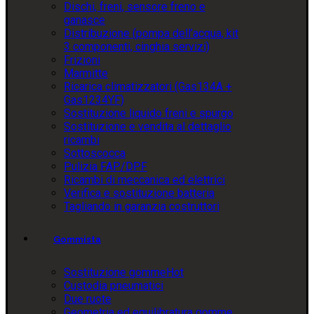
Dischi, freni, sensore freno e
ganasce
Distribuzione (pompa dell’acqua, kit
3 componenti, cinghia servizi)
Frizioni
Marmitte
Ricarica climatizzatori (Gas134A +
Gas1234YF)
Sostituzione liquido freni e spurgo
Sostituzione e vendita al dettaglio
ricambi
Sottoscocca
Pulizia FAP/DPF
Ricambi di meccanica ed elettrici
Verifica e sostituzione batteria
Tagliando in garanzia costruttori
Gommista
Sostituzione gomme
Hot
Custodia pneumatici
Due ruote
Geometria ed equilibratura gomme