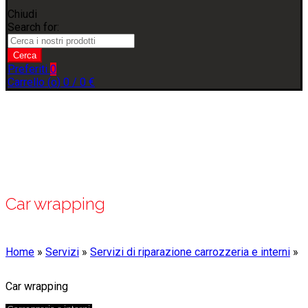
Chiudi
Search for:
Cerca
Preferiti
0
Carrello (
o
)
0
/
0
€
Car wrapping
Home
»
Servizi
»
Servizi di riparazione carrozzeria e interni
»
Car wrapping