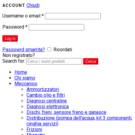
Chiudi
ACCOUNT
Username o email
*
Password
*
Log in
Passowrd smarrita?
Ricordati
Non registrato?
CREA UN ACCOUNT
Search for:
Cerca
Home
Chi siamo
Meccanico
Ammortizzatori
Cambio olio e filtri
Diagnosi centraline
Diagnosi elettronica
Dischi, freni, sensore freno e ganasce
Distribuzione (pompa dell’acqua, kit 3 componenti,
cinghia servizi)
Frizioni