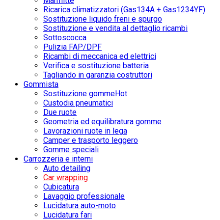
Marmitte
Ricarica climatizzatori (Gas134A + Gas1234YF)
Sostituzione liquido freni e spurgo
Sostituzione e vendita al dettaglio ricambi
Sottoscocca
Pulizia FAP/DPF
Ricambi di meccanica ed elettrici
Verifica e sostituzione batteria
Tagliando in garanzia costruttori
Gommista
Sostituzione gomme
Hot
Custodia pneumatici
Due ruote
Geometria ed equilibratura gomme
Lavorazioni ruote in lega
Camper e trasporto leggero
Gomme speciali
Carrozzeria e interni
Auto detailing
Car wrapping
Cubicatura
Lavaggio professionale
Lucidatura auto-moto
Lucidatura fari