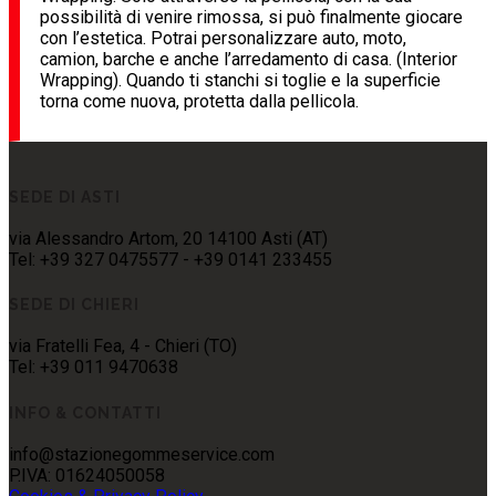
possibilità di venire rimossa, si può finalmente giocare
con l’estetica. Potrai personalizzare auto, moto,
camion, barche e anche l’arredamento di casa. (Interior
Wrapping). Quando ti stanchi si toglie e la superficie
torna come nuova, protetta dalla pellicola.
SEDE DI ASTI
via Alessandro Artom, 20 14100 Asti (AT)
Tel: +39 327 0475577 - +39 0141 233455
SEDE DI CHIERI
via Fratelli Fea, 4 - Chieri (TO)
Tel: +39 011 9470638
INFO & CONTATTI
info@stazionegommeservice.com
P.IVA: 01624050058