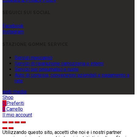
Cookies & Privacy Policy
SEGUICI SUI SOCIAL
Facebook
Instagram
STAZIONE GOMME SERVICE
Servizi meccanici
Servizi di riparazione carrozzeria e interni
Servizi per pneumatici e ruote
Auto di cortesia, convenzioni aziendali e pagamento a
rate
web-media
Shop
0
Preferiti
0
Carrello
Il mio account
Utilizzando questo sito, accetti che noi e i nostri partner