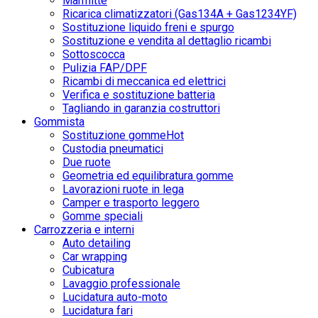
Marmitte
Ricarica climatizzatori (Gas134A + Gas1234YF)
Sostituzione liquido freni e spurgo
Sostituzione e vendita al dettaglio ricambi
Sottoscocca
Pulizia FAP/DPF
Ricambi di meccanica ed elettrici
Verifica e sostituzione batteria
Tagliando in garanzia costruttori
Gommista
Sostituzione gomme
Hot
Custodia pneumatici
Due ruote
Geometria ed equilibratura gomme
Lavorazioni ruote in lega
Camper e trasporto leggero
Gomme speciali
Carrozzeria e interni
Auto detailing
Car wrapping
Cubicatura
Lavaggio professionale
Lucidatura auto-moto
Lucidatura fari