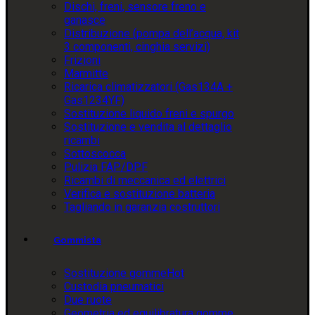
Dischi, freni, sensore freno e
ganasce
Distribuzione (pompa dell’acqua, kit
3 componenti, cinghia servizi)
Frizioni
Marmitte
Ricarica climatizzatori (Gas134A +
Gas1234YF)
Sostituzione liquido freni e spurgo
Sostituzione e vendita al dettaglio
ricambi
Sottoscocca
Pulizia FAP/DPF
Ricambi di meccanica ed elettrici
Verifica e sostituzione batteria
Tagliando in garanzia costruttori
Gommista
Sostituzione gomme
Hot
Custodia pneumatici
Due ruote
Geometria ed equilibratura gomme