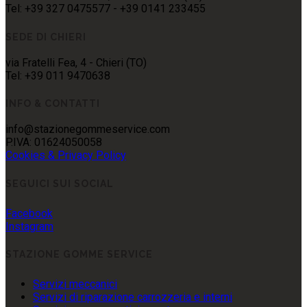
Tel: +39 327 0475577 - +39 0141 233455
SEDE DI CHIERI
via Fratelli Fea, 4 - Chieri (TO)
Tel: +39 011 9470638
INFO & CONTATTI
info@stazionegommeservice.com
P.IVA: 01624050058
Cookies & Privacy Policy
SEGUICI SUI SOCIAL
Facebook
Instagram
STAZIONE GOMME SERVICE
Servizi meccanici
Servizi di riparazione carrozzeria e interni