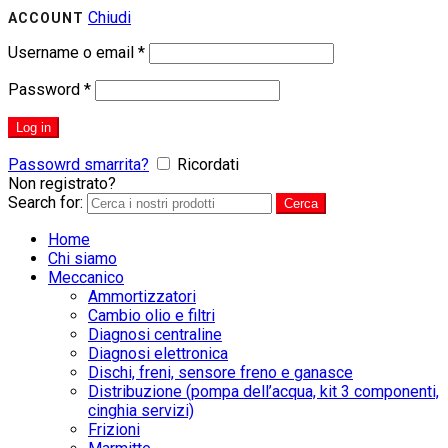
Chiudi
ACCOUNT
Username o email
*
Password
*
Log in
Passowrd smarrita?
Ricordati
Non registrato?
CREA UN ACCOUNT
Search for:
Cerca
Home
Chi siamo
Meccanico
Ammortizzatori
Cambio olio e filtri
Diagnosi centraline
Diagnosi elettronica
Dischi, freni, sensore freno e ganasce
Distribuzione (pompa dell’acqua, kit 3 componenti,
cinghia servizi)
Frizioni