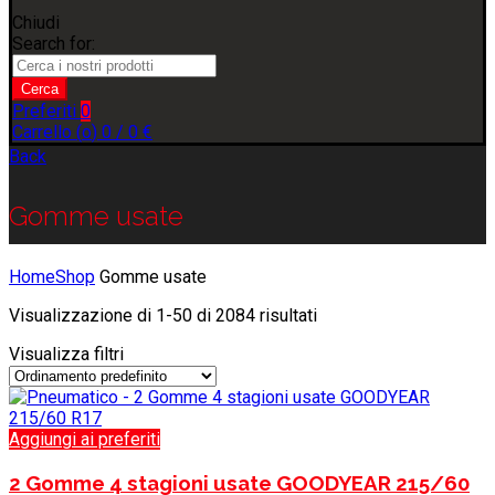
Chiudi
Search for:
Cerca
Preferiti
0
Carrello (
o
)
0
/
0
€
Back
Gomme usate
Home
Shop
Gomme usate
Visualizzazione di 1-50 di 2084 risultati
Visualizza filtri
Aggiungi ai preferiti
2 Gomme 4 stagioni usate GOODYEAR 215/60