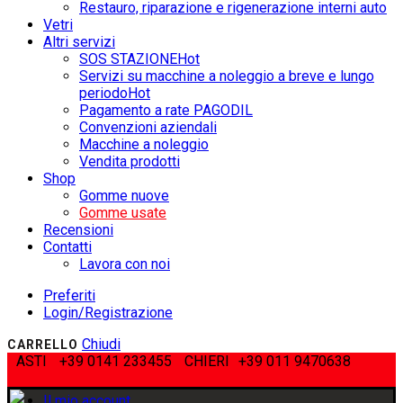
Restauro, riparazione e rigenerazione interni auto
Vetri
Altri servizi
SOS STAZIONE
Hot
Servizi su macchine a noleggio a breve e lungo
periodo
Hot
Pagamento a rate PAGODIL
Convenzioni aziendali
Macchine a noleggio
Vendita prodotti
Shop
Gomme nuove
Gomme usate
Recensioni
Contatti
Lavora con noi
Preferiti
Login/Registrazione
Chiudi
CARRELLO
ASTI
+39 0141 233455
CHIERI
+39 011 9470638
Il mio account