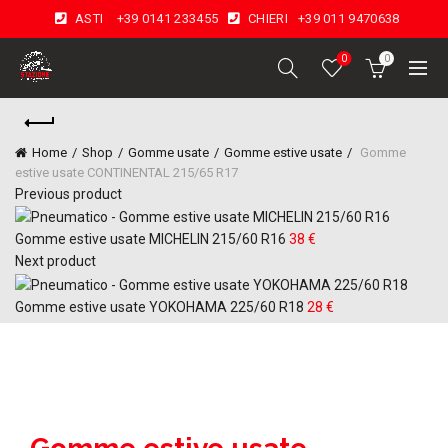
ASTI
+39 0141 233455
CHIERI
+39 011 9470638
0
0
Home
Shop
Gomme usate
Gomme estive usate
Gomme
estive usate CONTINENTAL 215/65 R17
Previous product
Gomme estive usate MICHELIN 215/60 R16
38
€
Next product
Gomme estive usate YOKOHAMA 225/60 R18
28
€
Click to enlarge