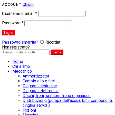
Chiudi
ACCOUNT
Username o email
*
Password
*
Log in
Passowrd smarrita?
Ricordati
Non registrato?
CREA UN ACCOUNT
Search
Cerca
for:
Home
Chi siamo
Meccanico
Ammortizzatori
Cambio olio e filtri
Diagnosi centraline
Diagnosi elettronica
Dischi, freni, sensore freno e ganasce
Distribuzione (pompa dell’acqua, kit 3 componenti,
cinghia servizi)
Frizioni