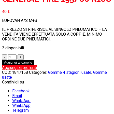
40
€
EUROVAN A/S M+S
IL PREZZO SI RIFERISCE AL SINGOLO PNEUMATICO – LA
VENDITA VIENE EFFETTUATA SOLO A COPPIE, MINIMO
ORDINE DUE PNEUMATICI.
2 disponibili
Gomme
4
Aggiungi al carrello
stagioni
Aggiungi ai preferiti
usate
COD:
1847158
Categorie:
Gomme 4 stagioni usate
,
Gomme
GENERAL
usate
TIRE
Condividi su
195/60
R16C
Facebook
quantità
Email
WhatsApp
WhatsApp
Telegram