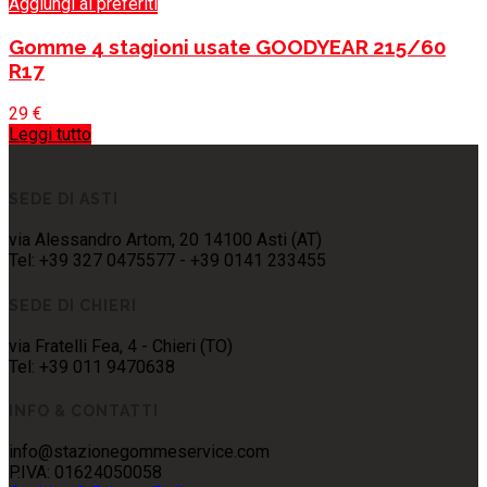
Aggiungi ai preferiti
Gomme 4 stagioni usate GOODYEAR 215/60
R17
29
€
Leggi tutto
SEDE DI ASTI
via Alessandro Artom, 20 14100 Asti (AT)
Tel: +39 327 0475577 - +39 0141 233455
SEDE DI CHIERI
via Fratelli Fea, 4 - Chieri (TO)
Tel: +39 011 9470638
INFO & CONTATTI
info@stazionegommeservice.com
P.IVA: 01624050058