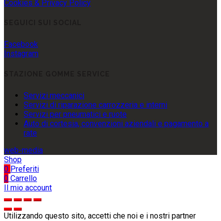
Cookies & Privacy Policy
SEGUICI SUI SOCIAL
Facebook
Instagram
STAZIONE GOMME SERVICE
Servizi meccanici
Servizi di riparazione carrozzeria e interni
Servizi per pneumatici e ruote
Auto di cortesia, convenzioni aziendali e pagamento a
rate
web-media
Shop
0
Preferiti
0
Carrello
Il mio account
Utilizzando questo sito, accetti che noi e i nostri partner