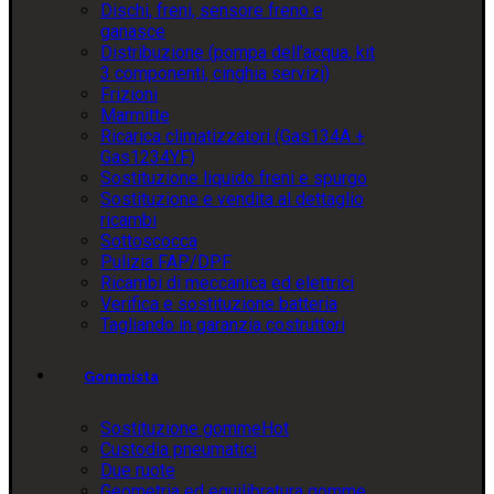
Dischi, freni, sensore freno e
ganasce
Distribuzione (pompa dell’acqua, kit
3 componenti, cinghia servizi)
Frizioni
Marmitte
Ricarica climatizzatori (Gas134A +
Gas1234YF)
Sostituzione liquido freni e spurgo
Sostituzione e vendita al dettaglio
ricambi
Sottoscocca
Pulizia FAP/DPF
Ricambi di meccanica ed elettrici
Verifica e sostituzione batteria
Tagliando in garanzia costruttori
Gommista
Sostituzione gomme
Hot
Custodia pneumatici
Due ruote
Geometria ed equilibratura gomme