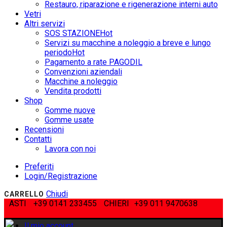
Restauro, riparazione e rigenerazione interni auto
Vetri
Altri servizi
SOS STAZIONE
Hot
Servizi su macchine a noleggio a breve e lungo
periodo
Hot
Pagamento a rate PAGODIL
Convenzioni aziendali
Macchine a noleggio
Vendita prodotti
Shop
Gomme nuove
Gomme usate
Recensioni
Contatti
Lavora con noi
Preferiti
Login/Registrazione
Chiudi
CARRELLO
ASTI
+39 0141 233455
CHIERI
+39 011 9470638
Il mio account