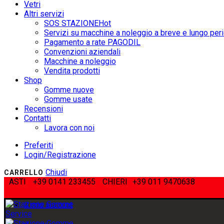
Vetri
Altri servizi
SOS STAZIONE
Hot
Servizi su macchine a noleggio a breve e lungo per
Pagamento a rate PAGODIL
Convenzioni aziendali
Macchine a noleggio
Vendita prodotti
Shop
Gomme nuove
Gomme usate
Recensioni
Contatti
Lavora con noi
Preferiti
Login/Registrazione
Chiudi
CARRELLO
ASTI
+39 0141 233455
CHIERI
+39 011 9470638
Il mio account