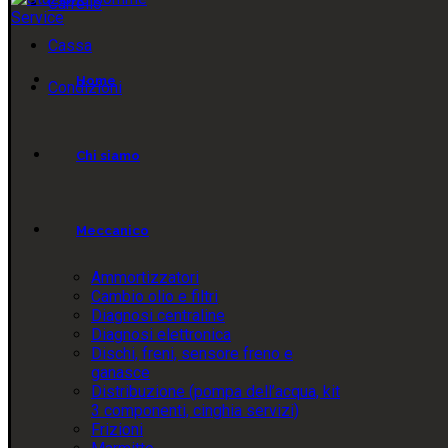
Carrello
Cassa
Home
Condizioni
Chi siamo
Meccanico
Ammortizzatori
Cambio olio e filtri
Diagnosi centraline
Diagnosi elettronica
Dischi, freni, sensore freno e
ganasce
Distribuzione (pompa dell’acqua, kit
3 componenti, cinghia servizi)
Frizioni