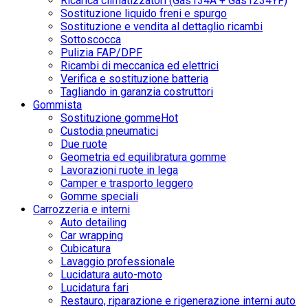
Ricarica climatizzatori (Gas134A + Gas1234YF)
Sostituzione liquido freni e spurgo
Sostituzione e vendita al dettaglio ricambi
Sottoscocca
Pulizia FAP/DPF
Ricambi di meccanica ed elettrici
Verifica e sostituzione batteria
Tagliando in garanzia costruttori
Gommista
Sostituzione gomme
Hot
Custodia pneumatici
Due ruote
Geometria ed equilibratura gomme
Lavorazioni ruote in lega
Camper e trasporto leggero
Gomme speciali
Carrozzeria e interni
Auto detailing
Car wrapping
Cubicatura
Lavaggio professionale
Lucidatura auto-moto
Lucidatura fari
Restauro, riparazione e rigenerazione interni auto