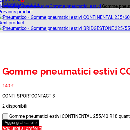
Back
Carrello (
o
)
0
/
0
€
Home
Shop
Gomme nuove
Gomme pneumatici estivi
Gomme pneuma
Previous product
Next product
Click to enlarge
Gomme pneumatici estivi 
140
€
CONTI SPORTCONTACT 3
2 disponibili
Gomme pneumatici estivi CONTINENTAL 255/40 R18 quant
Aggiungi al carrello
Aggiungi ai preferiti