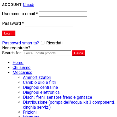
Chiudi
ACCOUNT
Username o email
*
Password
*
Log in
Passowrd smarrita?
Ricordati
Non registrato?
CREA UN ACCOUNT
Search for:
Cerca
Home
Chi siamo
Meccanico
Ammortizzatori
Cambio olio e filtri
Diagnosi centraline
Diagnosi elettronica
Dischi, freni, sensore freno e ganasce
Distribuzione (pompa dell’acqua, kit 3 componenti,
cinghia servizi)
Frizioni