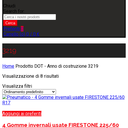
Chiudi
Search for:
Cerca
Preferiti
0
Carrello (
o
)
0
/
0
€
3219
Home
Prodotto DOT - Anno di costruzione
3219
Visualizzazione di 8 risultati
Visualizza filtri
Aggiungi ai preferiti
4 Gomme invernali usate FIRESTONE 225/60