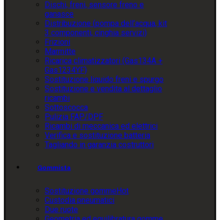
Dischi, freni, sensore freno e
ganasce
Distribuzione (pompa dell’acqua, kit
3 componenti, cinghia servizi)
Frizioni
Marmitte
Ricarica climatizzatori (Gas134A +
Gas1234YF)
Sostituzione liquido freni e spurgo
Sostituzione e vendita al dettaglio
ricambi
Sottoscocca
Pulizia FAP/DPF
Ricambi di meccanica ed elettrici
Verifica e sostituzione batteria
Tagliando in garanzia costruttori
Gommista
Sostituzione gomme
Hot
Custodia pneumatici
Due ruote
Geometria ed equilibratura gomme