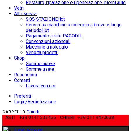
Restauro, riparazione e rigenerazione interni auto
Vetri
Altri servizi
SOS STAZIONE
Hot
Servizi su macchine a noleggio a breve e lungo
periodo
Hot
Pagamento a rate PAGODIL
Convenzioni aziendali
Macchine a noleggio
Vendita prodotti
Shop
Gomme nuove
Gomme usate
Recensioni
Contatti
Lavora con noi
Preferiti
Login/Registrazione
Chiudi
CARRELLO
ASTI
+39 0141 233455
CHIERI
+39 011 9470638
Il mio account