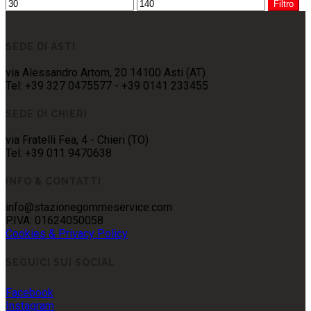
Filtro
SEDE DI ASTI
via Alessandro Artom, 20 14100 Asti (AT)
Tel: +39 327 0475577 - +39 0141 233455
SEDE DI CHIERI
via Fratelli Fea, 4 - Chieri (TO)
Tel: +39 011 9470638
INFO & CONTATTI
info@stazionegommeservice.com
P.IVA: 01624050058
Cookies & Privacy Policy
SEGUICI SUI SOCIAL
Facebook
Instagram