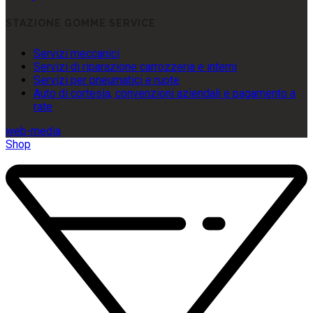
STAZIONE GOMME SERVICE
Servizi meccanici
Servizi di riparazione carrozzeria e interni
Servizi per pneumatici e ruote
Auto di cortesia, convenzioni aziendali e pagamento a
rate
web-media
Shop