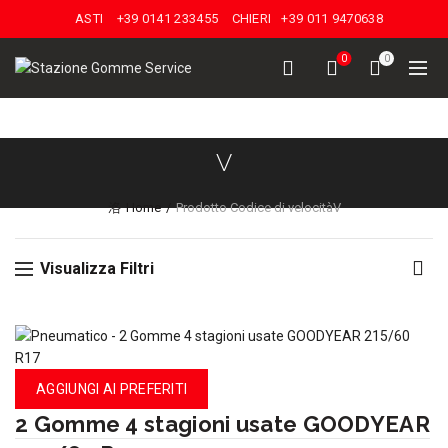
ASTI
+39 0141 233455
CHIERI
+39 011 9470638
0
0
V
Home
Prodotto Codice di velocità
V
Visualizza Filtri
AGGIUNGI AI PREFERITI
2 Gomme 4 stagioni usate GOODYEAR